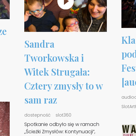
ze
Kla
Sandra
pod
Tworkowska i
Fes
Witek Strugała:
[au
Cztery zmysły to w
sam raz
audio
SlotArt
dostepność
slot360
Spotkanie odbyło się w ramach
„Ścieżki Zmysłów: Kontynuacji”,