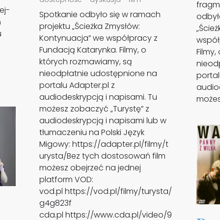
fragm
ej-
Spotkanie odbyło się w ramach
odbył
ń
projektu „Ścieżka Zmysłów:
„Ście
u
Kontynuacja” we współpracy z
współ
Fundacją Katarynka. Filmy, o
Filmy,
których rozmawiamy, są
nieod
nieodpłatnie udostępnione na
portal
portalu Adapter.pl z
audiod
audiodeskrypcją i napisami. Tu
możes
możesz zobaczyć „Turystę” z
audiodeskrypcją i napisami lub w
tłumaczeniu na Polski Język
Migowy: https://adapter.pl/filmy/t
urysta/Bez tych dostosowań film
możesz obejrzeć na jednej
platform VOD:
vod.pl https://vod.pl/filmy/turysta/
g4g823f
cda.pl https://www.cda.pl/video/9