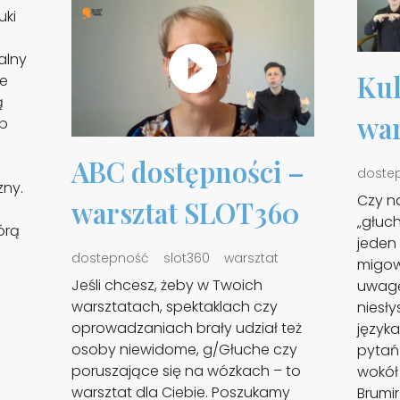
uki
alny
Kul
ne
ą
war
ób
ABC dostępności –
doste
zny.
Czy n
warsztat SLOT360
„głuch
órą
jeden
dostepność
slot360
warsztat
migow
Jeśli chcesz, żeby w Twoich
uwagę
warsztatach, spektaklach czy
niesł
oprowadzaniach brały udział też
języka
osoby niewidome, g/Głuche czy
pytań
poruszające się na wózkach – to
wokół
warsztat dla Ciebie. Poszukamy
Brumir