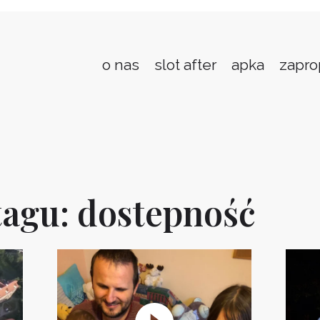
o nas
slot after
apka
zapro
agu: dostepność