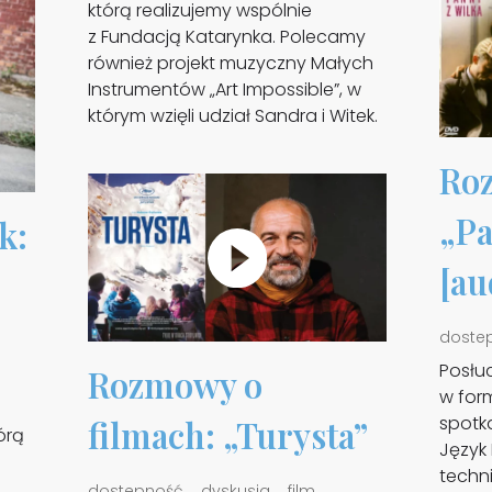
którą realizujemy wspólnie
z Fundacją Katarynka. Polecamy
również projekt muzyczny Małych
Instrumentów „Art Impossible”, w
którym wzięli udział Sandra i Witek.
Roz
„Pa
k:
[au
doste
Posłu
Rozmowy o
w for
spotk
filmach: „Turysta”
órą
Język
techn
dostepność
dyskusja
film