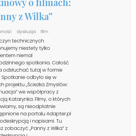
mowy o filmach:
nny z Wilka”
pność
dyskusja
film
yczyn technicznych
nujemy niestety tylko
entem niemal
dzinnego spotkania. Całość
 odsłuchać tutaj w formie
. Spotkanie odbyło się w
h projektu „Ścieżka Zmysłów:
nuacja” we współpracy z
ją Katarynka. Filmy, o których
wiamy, są nieodpłatnie
ępnione na portalu Adapter.pl
odeskrypcją i napisami. Tu
z zobaczyć „Panny z Wilka” z
deskrypcją i