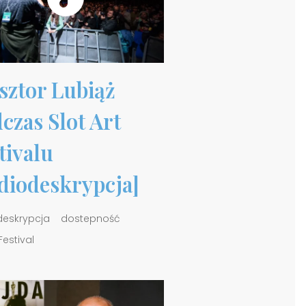
sztor Lubiąż
czas Slot Art
tivalu
diodeskrypcja]
deskrypcja
dostepność
Festival