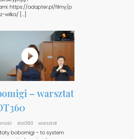
mi: https://adapter.pl/filmy/p
-wilka/ […]
omigi – warsztat
OT360
pność
slot360
warsztat
taty bobomigi – to system