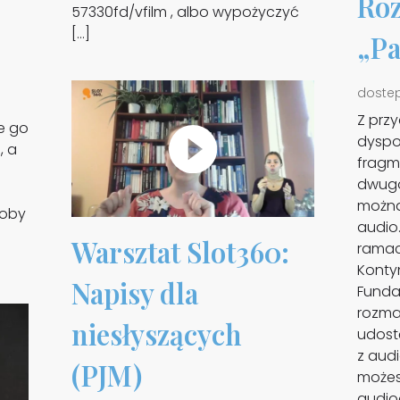
Roz
57330fd/vfilm , albo wypożyczyć
[…]
„Pa
doste
Z prz
e go
dyspo
, a
fragm
dwugo
można
soby
audio
Warsztat Slot360:
ramac
Konty
Napisy dla
Fundac
rozma
niesłyszących
udost
z audi
(PJM)
możes
audio