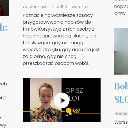
napisa
dostepność
slot360
warsztat
anny-z
Poznacie najważniejsze zasady
przygotowywania napisów do
h:
filmów.Korzystają z nich osoby z
niepełnosprawnością słuchu, ale
też słyszące: gdy nie mogą
włączyć dźwięku, gdy dookoła jest
za głośno, gdy nie chcą
przeszkadzać osobom wokół.
Bob
rych
SL
r.pl
doste
w
Warsz
owy: