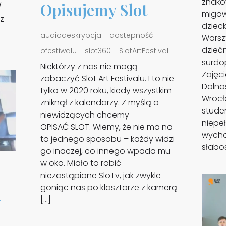
znakó
Opisujemy Slot
/
migow
z
dzieck
audiodeskrypcja
dostepność
Warsz
dzieć
ofestiwalu
slot360
SlotArtFestival
surdo
Niektórzy z nas nie mogą
Zajęc
zobaczyć Slot Art Festivalu. I to nie
Dolnoś
tylko w 2020 roku, kiedy wszystkim
Wrocł
zniknął z kalendarzy. Z myślą o
stude
niewidzących chcemy
niepe
OPISAĆ SLOT. Wiemy, że nie ma na
wycho
to jednego sposobu – każdy widzi
słabos
go inaczej, co innego wpada mu
w oko. Miało to robić
niezastąpione SloTv, jak zwykle
goniąc nas po klasztorze z kamerą
h
[…]