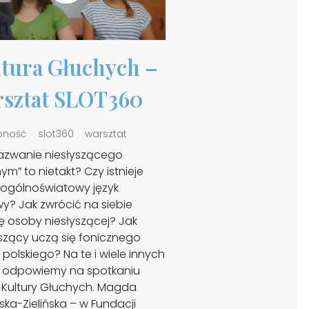
tura Głuchych –
sztat SLOT360
pność
slot360
warsztat
azwanie niesłyszącego
ym” to nietakt? Czy istnieje
 ogólnoświatowy język
y? Jak zwrócić na siebie
 osoby niesłyszącej? Jak
yszący uczą się fonicznego
 polskiego? Na te i wiele innych
 odpowiemy na spotkaniu
 Kultury Głuchych. Magda
ska-Zielińska – w Fundacji