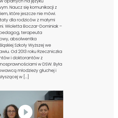
w opartych na języku
ym. Naucz się komunikacji z
iem, które jeszcze nie mówi.
taty dla rodziców z małymi
mi. Wioletta Boczar-Dominiak –
pedagog, terapeuta
iowy, absolwentka
ląskiej Szkoły Wyższej we
awiu. Od 2013 roku Rzeczniczka
ntów i doktorantów z
łnosprawnościami w DSW. Była
wawcą młodzieży głuchej i
łyszącej w […]