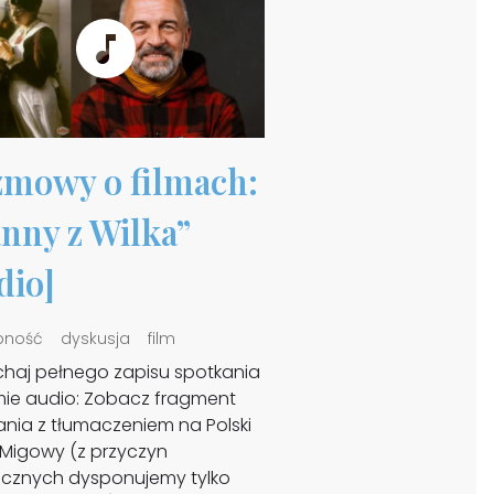
mowy o filmach:
nny z Wilka”
dio]
pność
dyskusja
film
chaj pełnego zapisu spotkania
mie audio: Zobacz fragment
ania z tłumaczeniem na Polski
 Migowy (z przyczyn
icznych dysponujemy tylko