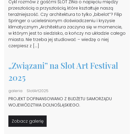
Cykl rozmów z gośćmi SLOT ZINa o napięciu między
przeszłością a przyszłością, które kształtuje naszą
teraźniejszość. Czy architektura to tylko „bibelot”? Filip
Springer o ucieleśnionym doświadczeniu i kryzysie
klimatycznym „Architektura zaczyna się w momencie,
w którym jest to siedzisko, a kończy na układzie całego
miasta. Nie trzeba jej studiować – wiedzę o niej
czerpiesz z […]
„Związani” na Slot Art Festival
2025
galeria
SlotArt2025
PROJEKT DOFINANSOWANO Z BUDŻETU SAMORZĄDU
WOJEWÓDZTWA DOLNOŚLĄSKIEGO.
Zobacz galerię