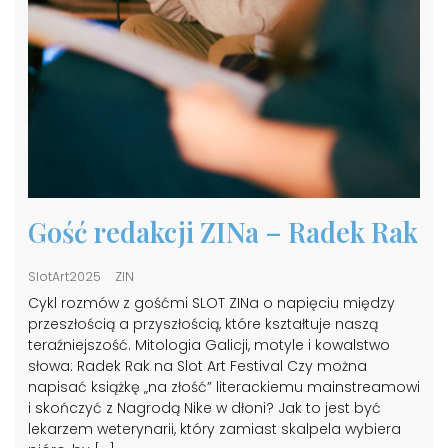
Gość redakcji ZINa – Radek Rak
SlotArt2025
ZIN
Cykl rozmów z gośćmi SLOT ZINa o napięciu między
przeszłością a przyszłością, które kształtuje naszą
teraźniejszość. Mitologia Galicji, motyle i kowalstwo
słowa: Radek Rak na Slot Art Festival Czy można
napisać książkę „na złość” literackiemu mainstreamowi
i skończyć z Nagrodą Nike w dłoni? Jak to jest być
lekarzem weterynarii, który zamiast skalpela wybiera