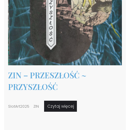
ZIN – PRZESZŁOŚĆ ~
PRZYSZŁOŚĆ
Czytaj więcej
SlotArt2025
ZIN