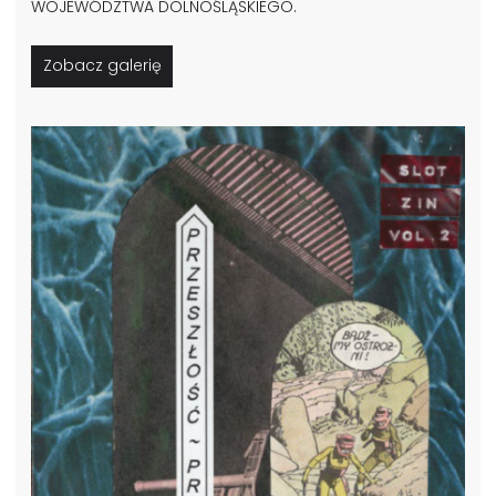
WOJEWÓDZTWA DOLNOŚLĄSKIEGO.
Zobacz galerię