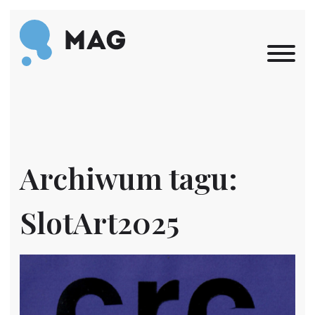
Przejdź do treści
Archiwum tagu:
SlotArt2025