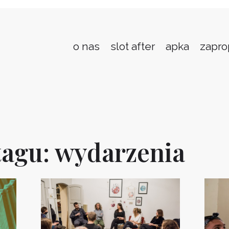
o nas
slot after
apka
zapro
agu: wydarzenia