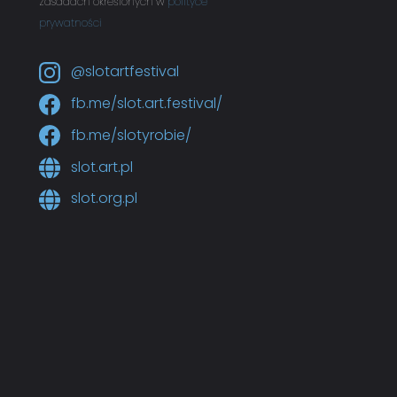
zasadach określonych w
polityce
prywatności
@slotartfestival
fb.me/slot.art.festival/
fb.me/slotyrobie/
slot.art.pl
slot.org.pl