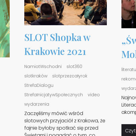
SLOT Shopka w
„Św
Krakowie 2021
Mo
NamiotWschodni
slot360
literat
slotkraków
slotprzezcałyrok
rekom
StrefaDialogu
wydar
StrefaInicjatywSpołecznych
video
Najno
wydarzenia
Litera
akomp
Zaczęliśmy mówić wśród
slotowych przyjaciół z Krakowa, że
fajnie byłoby spotkać się przed
Czyt
Świętami i pogadać o tym, co