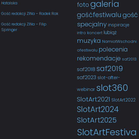
galeria
Hatalska
foto
gośćfestiwalu
gość
Gość redakcji ZINa – Radek Rak
specjalny
Gość redakcji ZINa – Filip
inspiracje
Springer
lubiąż
intro
koncert
muzyka
NamiotWschodni
polecenia
ofestiwalu
rekomendacje
saf2013
saf2019
saf2018
saf2023
slot-after-
slot360
webinar
SlotArt2021
SlotArt2022
SlotArt2024
SlotArt2025
SlotArtFestiva