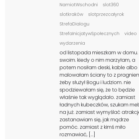
NamiotWschodni
slot360
slotkraków
slotprzezcałyrok
StrefaDialogu
StrefaInicjatywSpołecznych
video
wydarzenia
od listopada mieszkam w domu.
swoim. kiedy o nim marzyłam, a
potem nosiłam deski, kable albo
malowałam ściany to z pragnien
żeby służył Bogu i ludziom. nie
spodziewałam się, że to będzie
właśnie tak wyglądało. zamiast
ładnych kubeczków, szukam mebl
na już. zamiast wymyślać atrakcj
zastanawiam się, jak mądrze
pomóc. zamiast z kimś miło
rozmawiać, […]