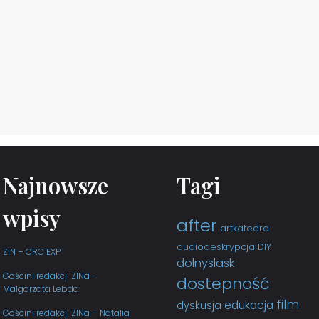
Najnowsze
Tagi
wpisy
after
artkatedra
audiodeskrypcja
DIY
ZIN – CRC EXP
dolnyslask
Gościni redakcji ZINa –
dostepność
Małgorzata Lebda
film
edukacja
dyskusja
Gościni redakcji ZINa – Natalia