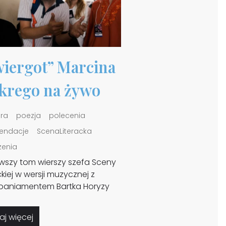
iergot” Marcina
krego na żywo
ura
poezja
polecenia
endacje
ScenaLiteracka
zenia
wszy tom wierszy szefa Sceny
ckiej w wersji muzycznej z
aniamentem Bartka Horyzy
aj więcej