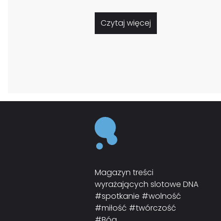
Czytaj więcej
Magazyn treści
wyrażających slotowe DNA
#spotkanie #wolność
#miłość #twórczość
#Bóg