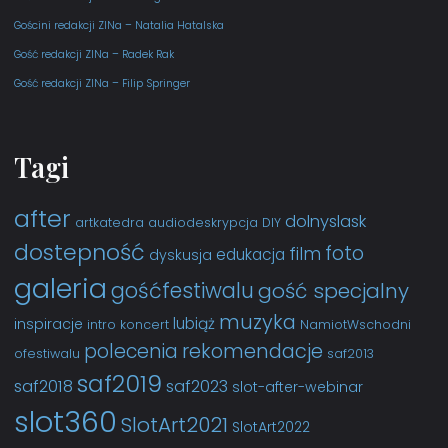
Gościni redakcji ZINa – Natalia Hatalska
Gość redakcji ZINa – Radek Rak
Gość redakcji ZINa – Filip Springer
Tagi
after
dolnyslask
artkatedra
audiodeskrypcja
DIY
dostepność
foto
film
edukacja
dyskusja
galeria
gośćfestiwalu
gość specjalny
muzyka
lubiąż
inspiracje
intro
koncert
NamiotWschodni
rekomendacje
polecenia
ofestiwalu
saf2013
saf2019
saf2018
saf2023
slot-after-webinar
slot360
SlotArt2021
SlotArt2022