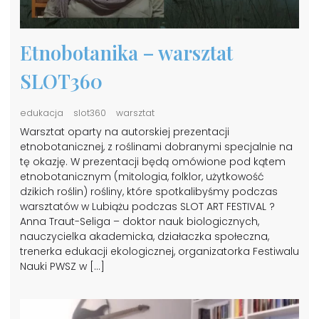
Etnobotanika – warsztat
SLOT360
edukacja
slot360
warsztat
Warsztat oparty na autorskiej prezentacji
etnobotanicznej, z roślinami dobranymi specjalnie na
tę okazję. W prezentacji będą omówione pod kątem
etnobotanicznym (mitologia, folklor, użytkowość
dzikich roślin) rośliny, które spotkalibyśmy podczas
warsztatów w Lubiążu podczas SLOT ART FESTIVAL ?
Anna Traut-Seliga – doktor nauk biologicznych,
nauczycielka akademicka, działaczka społeczna,
trenerka edukacji ekologicznej, organizatorka Festiwalu
Nauki PWSZ w […]