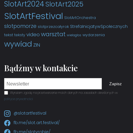
SlotArt2024
SlotArt2025
SlotArtFestival
SlotArtOrchestra
slotpomorze
StrefaInicjatywSpołecznych
slotprzezcałyrok
warsztat
video
tekst
teksty
wydarzenia
wielogłos
wywiad
ZIN
Bądźmy w kontakcie
Newsletter e-mail
Wyrażam zgodę na przetwarzanie moich danych na zasadach określonych w
polityce prywatności
@slotartfestival
fb.me/slot.art.festival/
fb.me/slotyrobie/