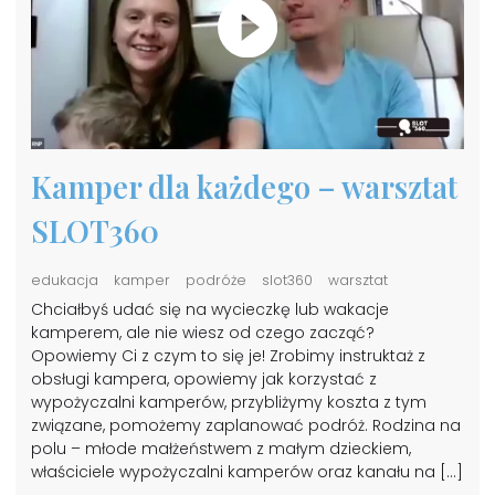
Kamper dla każdego – warsztat
SLOT360
edukacja
kamper
podróże
slot360
warsztat
Chciałbyś udać się na wycieczkę lub wakacje
kamperem, ale nie wiesz od czego zacząć?
Opowiemy Ci z czym to się je! Zrobimy instruktaż z
obsługi kampera, opowiemy jak korzystać z
wypożyczalni kamperów, przybliżymy koszta z tym
związane, pomożemy zaplanować podróż. Rodzina na
polu – młode małżeństwem z małym dzieckiem,
właściciele wypożyczalni kamperów oraz kanału na […]