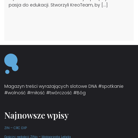
pasja do edukacji. Stworzyli KreoTeam, by […]
Magazyn treści wyrażających slotowe DNA #spotkanie
#wolność #miłość #twórczość #Bóg
Najnowsze wpisy
ZIN – CRC EXP
Gościni redakcji ZINa – Małgorzata Lebda