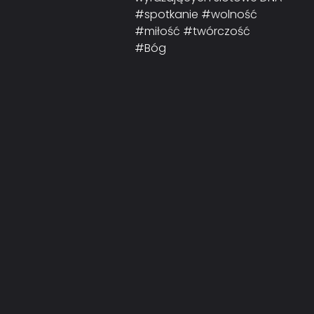
#spotkanie #wolność
#miłość #twórczość
#Bóg