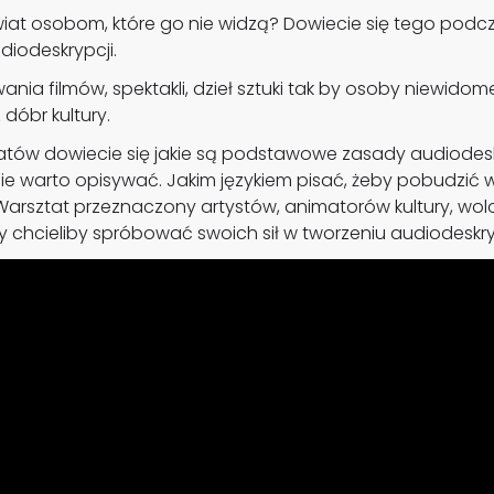
iat osobom, które go nie widzą? Dowiecie się tego podc
diodeskrypcji.
ania filmów, spektakli, dzieł sztuki tak by osoby niewido
 dóbr kultury.
tów dowiecie się jakie są podstawowe zasady audiodeskr
ie warto opisywać. Jakim językiem pisać, żeby pobudzić w
Warsztat przeznaczony artystów, animatorów kultury, wolo
zy chcieliby spróbować swoich sił w tworzeniu audiodeskry