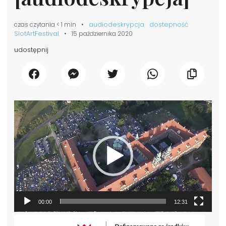
audiodeskrypcja
dostepność
czas czytania
< 1
min
•
SlotArtFestival
•
15 października 2020
udostępnij
Odtwarzacz
video
00:00
12:31