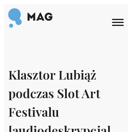
Przejdź do treści
Klasztor Lubiąż
podczas Slot Art
Festivalu
[audiodeskrypcja]