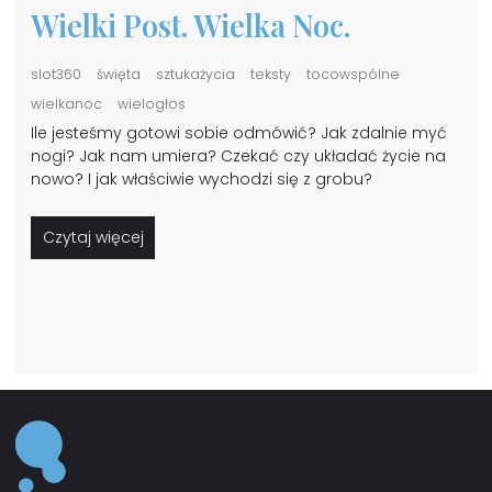
Wielki Post. Wielka Noc.
slot360
święta
sztukażycia
teksty
tocowspólne
wielkanoc
wielogłos
Ile jesteśmy gotowi sobie odmówić? Jak zdalnie myć
nogi? Jak nam umiera? Czekać czy układać życie na
nowo? I jak właściwie wychodzi się z grobu?
Czytaj więcej