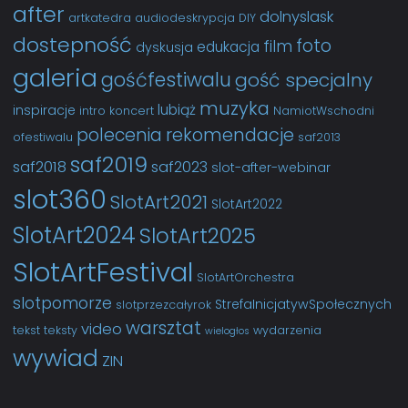
after
dolnyslask
artkatedra
audiodeskrypcja
DIY
dostepność
foto
film
edukacja
dyskusja
galeria
gośćfestiwalu
gość specjalny
muzyka
lubiąż
inspiracje
intro
koncert
NamiotWschodni
rekomendacje
polecenia
ofestiwalu
saf2013
saf2019
saf2018
saf2023
slot-after-webinar
slot360
SlotArt2021
SlotArt2022
SlotArt2024
SlotArt2025
SlotArtFestival
SlotArtOrchestra
slotpomorze
StrefaInicjatywSpołecznych
slotprzezcałyrok
warsztat
video
tekst
teksty
wydarzenia
wielogłos
wywiad
ZIN