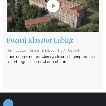
Poznaj Klasztor Lubiąż
film
klasztor
lubiąż
miejsce
SlotArtFestival
Zapraszamy na opowieść wieloletnich gospodarzy o
historii tego niesamowitego obiektu.