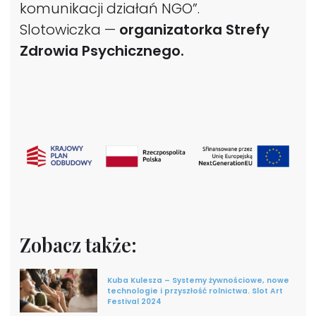
komunikacji działań NGO”.
Slotowiczka —
organizatorka Strefy
Zdrowia Psychicznego.
Zobacz także:
Kuba Kulesza – Systemy żywnościowe, nowe
technologie i przyszłość rolnictwa. Slot Art
Festival 2024