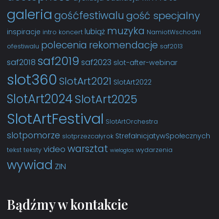
galeria
gośćfestiwalu
gość specjalny
muzyka
lubiąż
inspiracje
intro
koncert
NamiotWschodni
rekomendacje
polecenia
ofestiwalu
saf2013
saf2019
saf2018
saf2023
slot-after-webinar
slot360
SlotArt2021
SlotArt2022
SlotArt2024
SlotArt2025
SlotArtFestival
SlotArtOrchestra
slotpomorze
StrefaInicjatywSpołecznych
slotprzezcałyrok
warsztat
video
tekst
teksty
wydarzenia
wielogłos
wywiad
ZIN
Bądźmy w kontakcie