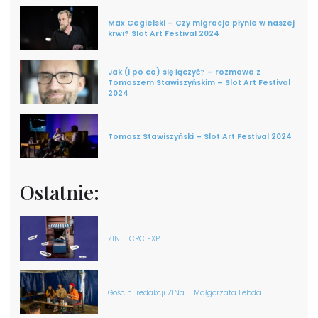
Max Cegielski – Czy migracja płynie w naszej
krwi? Slot Art Festival 2024
Jak (i po co) się łączyć? – rozmowa z
Tomaszem Stawiszyńskim – Slot Art Festival
2024
Tomasz Stawiszyński – Slot Art Festival 2024
Ostatnie:
ZIN – CRC EXP
Gościni redakcji ZINa – Małgorzata Lebda