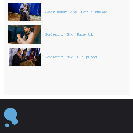
Gościni redakcji ZINa – Natalia Hatalska
Gość redakcji ZINa – Radek Rak
Gość redakcji ZINa – Filip Springer