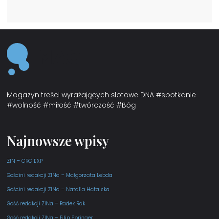
Magazyn treści wyrażających slotowe DNA #spotkanie
#wolność #miłość #twórczość #Bóg
Najnowsze wpisy
ZIN – CRC EXP
Gościni redakcji ZINa – Małgorzata Lebda
Gościni redakcji ZINa – Natalia Hatalska
Gość redakcji ZINa – Radek Rak
Gość redakcji ZINa – Filip Springer