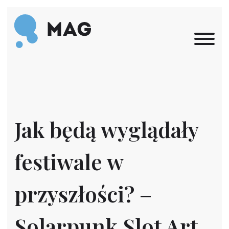
Przejdź do treści
Jak będą wyglądały
festiwale w
przyszłości? –
Solarpunk Slot Art