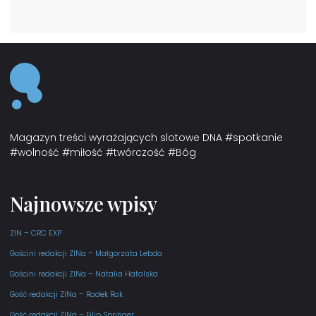
Magazyn treści wyrażających slotowe DNA #spotkanie
#wolność #miłość #twórczość #Bóg
Najnowsze wpisy
ZIN – CRC EXP
Gościni redakcji ZINa – Małgorzata Lebda
Gościni redakcji ZINa – Natalia Hatalska
Gość redakcji ZINa – Radek Rak
Gość redakcji ZINa – Filip Springer