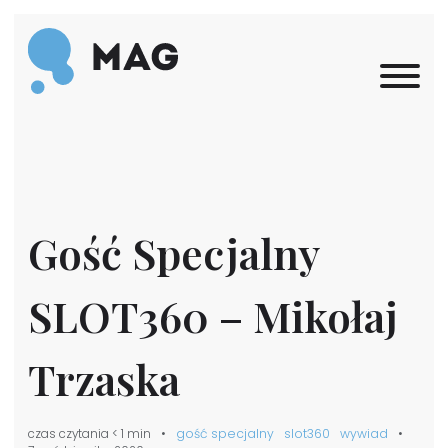
Przejdź do treści
Gość Specjalny
SLOT360 – Mikołaj
Trzaska
gość specjalny
slot360
wywiad
czas czytania
< 1
min
•
•