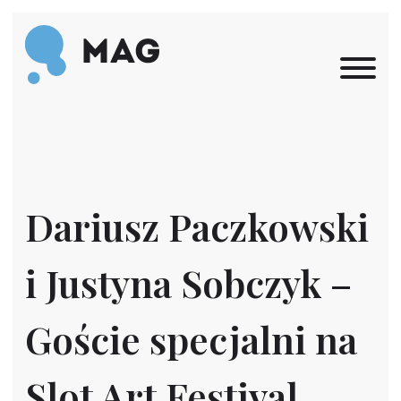
Przejdź do treści
Dariusz Paczkowski
i Justyna Sobczyk –
Goście specjalni na
Slot Art Festival