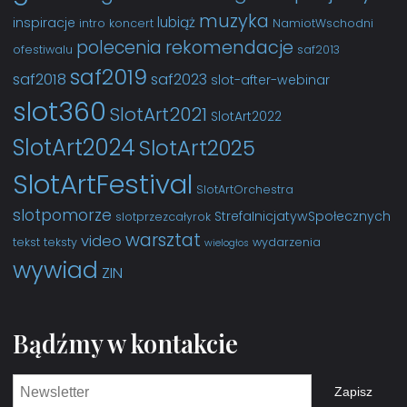
muzyka
lubiąż
inspiracje
intro
koncert
NamiotWschodni
rekomendacje
polecenia
ofestiwalu
saf2013
saf2019
saf2018
saf2023
slot-after-webinar
slot360
SlotArt2021
SlotArt2022
SlotArt2024
SlotArt2025
SlotArtFestival
SlotArtOrchestra
slotpomorze
StrefaInicjatywSpołecznych
slotprzezcałyrok
warsztat
video
tekst
teksty
wydarzenia
wielogłos
wywiad
ZIN
Bądźmy w kontakcie
Newsletter e-mail