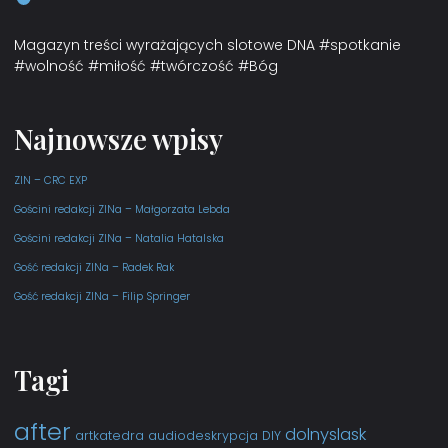
Magazyn treści wyrażających slotowe DNA #spotkanie
#wolność #miłość #twórczość #Bóg
Najnowsze wpisy
ZIN – CRC EXP
Gościni redakcji ZINa – Małgorzata Lebda
Gościni redakcji ZINa – Natalia Hatalska
Gość redakcji ZINa – Radek Rak
Gość redakcji ZINa – Filip Springer
Tagi
after
dolnyslask
artkatedra
audiodeskrypcja
DIY