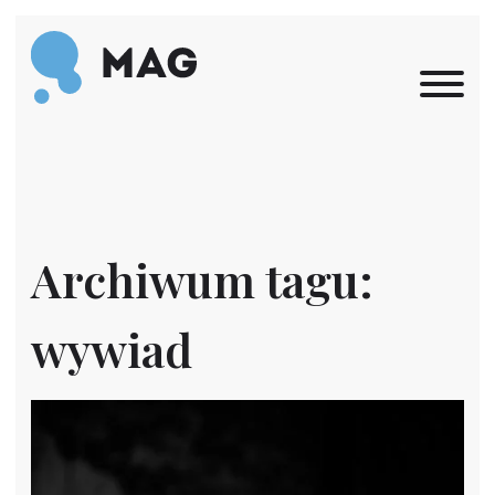
Przejdź do treści
Archiwum tagu:
wywiad