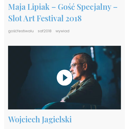
Maja Lipiak – Gość Specjalny –
Slot Art Festival 2018
gośćfestiwalu
saf2018
wywiad
Wojciech Jagielski